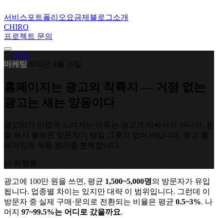
서비스
포트폴리오
요금제
블로그
소개
CHIRO
프로젝트 문의
← Blog
마케팅
2026년 4월 16일
홈페이지는 광고의 착륙지 — 거점 없는
광고는 새는 양동이다
광고비가 아깝게 느껴지는 이유는 광고가 비싸서가 아니라, 돈
을 써서 불러온 방문자가 담길 그릇이 없어서입니다. 광고-홈
페이지의 작동 원리를 분해합니다.
by
최정원
광고에 100만 원을 쓰면, 평균
1,500~5,000명
의 방문자가 유입
됩니다. 업종별 차이는 있지만 대략 이 범위입니다. 그런데 이
방문자 중 실제 구매·문의로 전환되는 비율은 평균
0.5~3%
. 나
머지
97~99.5%는 어디로 갔을까요
.