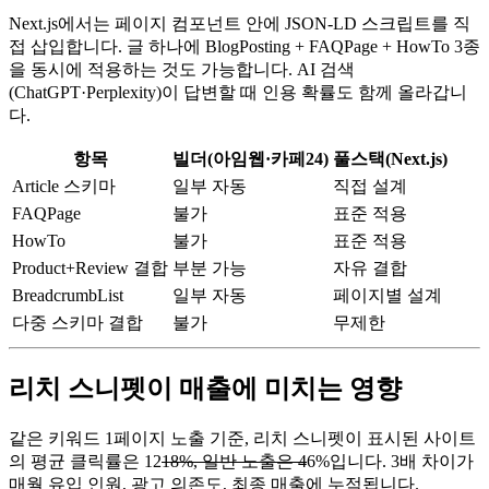
Next.js에서는 페이지 컴포넌트 안에 JSON-LD 스크립트를 직
접 삽입합니다. 글 하나에 BlogPosting + FAQPage + HowTo 3종
을 동시에 적용하는 것도 가능합니다. AI 검색
(ChatGPT·Perplexity)이 답변할 때 인용 확률도 함께 올라갑니
다.
항목
빌더(아임웹·카페24)
풀스택(Next.js)
Article 스키마
일부 자동
직접 설계
FAQPage
불가
표준 적용
HowTo
불가
표준 적용
Product+Review 결합
부분 가능
자유 결합
BreadcrumbList
일부 자동
페이지별 설계
다중 스키마 결합
불가
무제한
리치 스니펫이 매출에 미치는 영향
같은 키워드 1페이지 노출 기준, 리치 스니펫이 표시된 사이트
의 평균 클릭률은 12
18%, 일반 노출은 4
6%입니다. 3배 차이가
매월 유입 인원, 광고 의존도, 최종 매출에 누적됩니다.