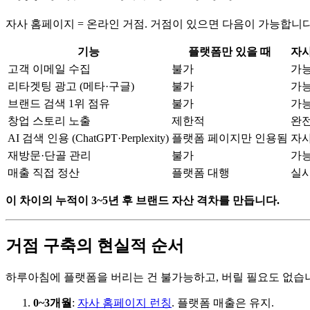
자사 홈페이지 = 온라인 거점. 거점이 있으면 다음이 가능합니다
기능
플랫폼만 있을 때
자사
고객 이메일 수집
불가
가
리타겟팅 광고 (메타·구글)
불가
가
브랜드 검색 1위 점유
불가
가
창업 스토리 노출
제한적
완전
AI 검색 인용 (ChatGPT·Perplexity)
플랫폼 페이지만 인용됨
자사
재방문·단골 관리
불가
가
매출 직접 정산
플랫폼 대행
실시
이 차이의 누적이 3~5년 후 브랜드 자산 격차를 만듭니다.
거점 구축의 현실적 순서
하루아침에 플랫폼을 버리는 건 불가능하고, 버릴 필요도 없습니
0~3개월
:
자사 홈페이지 런칭
. 플랫폼 매출은 유지.