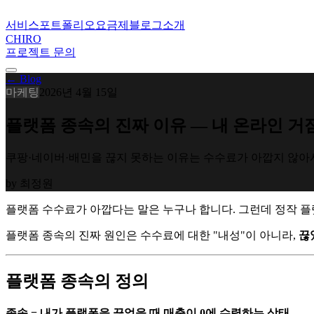
서비스
포트폴리오
요금제
블로그
소개
CHIRO
프로젝트 문의
← Blog
마케팅
2026년 4월 15일
플랫폼 종속의 진짜 이유 — 내 온라인 거
쿠팡·네이버·배민을 끊지 못하는 이유는 수수료가 아깝지 않아서
by
최정원
플랫폼 수수료가 아깝다는 말은 누구나 합니다. 그런데 정작 플
플랫폼 종속의 진짜 원인은 수수료에 대한 "내성"이 아니라,
끊
플랫폼 종속의 정의
종속 = 내가 플랫폼을 끊었을 때 매출이 0에 수렴하는 상태.