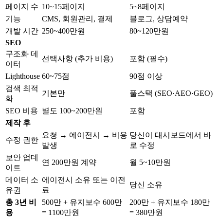
페이지 수
10~15페이지
5~8페이지
기능
CMS, 회원관리, 결제
블로그, 상담예약
개발 시간
250~400만원
80~120만원
SEO
구조화 데
선택사항 (추가 비용)
포함 (필수)
이터
Lighthouse
60~75점
90점 이상
검색 최적
기본만
풀스택 (SEO·AEO·GEO)
화
SEO 비용
별도 100~200만원
포함
제작 후
요청 → 에이전시 → 비용
당신이 대시보드에서 바
수정 권한
발생
로 수정
보안 업데
연 200만원 계약
월 5~10만원
이트
데이터 소
에이전시 소유 또는 이전
당신 소유
유권
료
총 3년 비
500만 + 유지보수 600만
200만 + 유지보수 180만
용
= 1100만원
= 380만원