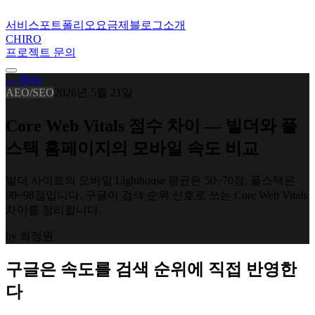
서비스
포트폴리오
요금제
블로그
소개
CHIRO
프로젝트 문의
← Blog
AEO/SEO
2026년 5월 21일
Core Web Vitals 점수 차이 — 빌더와 풀
스택 홈페이지의 모바일 속도 비교
빌더 사이트의 모바일 Lighthouse 평균은 50~70점, 풀스택은
90~98점입니다. 구글이 검색 순위 신호로 쓰는 Core Web Vitals
차이를 정리합니다.
by
최정원
구글은 속도를 검색 순위에 직접 반영한
다