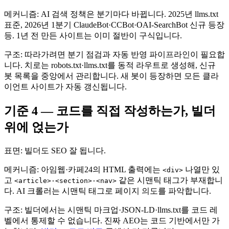
메커니즘: AI 검색 정책은 분기마다 바뀝니다. 2025년 llms.txt
표준, 2026년 1분기 ClaudeBot·CCBot·OAI-SearchBot 신규 등장
등. 1년 전 만든 사이트는 이미 절반이 구식입니다.
구조: 따라가려면 분기 점검과 자동 반영 파이프라인이 필요합
니다. 치로는 robots.txt·llms.txt를 동적 라우트로 생성해, 신규
봇 목록을 중앙에서 관리합니다. 새 봇이 등장하면 모든 클라
이언트 사이트가 자동 갱신됩니다.
기준 4 — 코드를 직접 작성하는가, 빌더
위에 얹는가
표면: 빌더도 SEO 잘 됩니다.
메커니즘: 아임웹·카페24의 HTML 출력에는
나열만 있
<div>
고
같은 시맨틱 태그가 부재합니
<article>·<section>·<nav>
다. AI 크롤러는 시맨틱 태그로 페이지 의도를 파악합니다.
구조: 빌더에서는 시맨틱 마크업·JSON-LD·llms.txt를 코드 레
벨에서 통제할 수 없습니다. 진짜 AEO는 코드 기반에서만 가