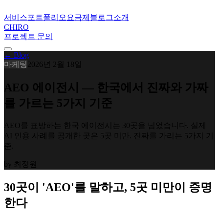
서비스
포트폴리오
요금제
블로그
소개
CHIRO
프로젝트 문의
← Blog
마케팅
2026년 2월 18일
AEO 에이전시 — 한국에서 진짜와 가짜
를 가르는 5가지 기준
AEO를 표방하는 한국 에이전시는 30곳을 넘었습니다. 실제
AI 인용 사례를 공개한 곳은 5곳 미만. 진짜를 가리는 5가지 기
준.
by
최정원
30곳이 'AEO'를 말하고, 5곳 미만이 증명
한다